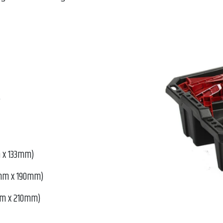
t
m x 133mm)
95mm x 190mm)
5mm x 210mm)