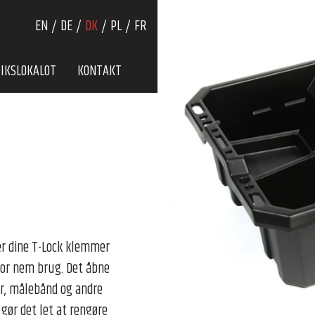
EN
DE
DK
PL
FR
IKSLOKALOT
KONTAKT
er dine T-Lock klemmer
for nem brug. Det åbne
er, målebånd og andre
 gør det let at rengøre