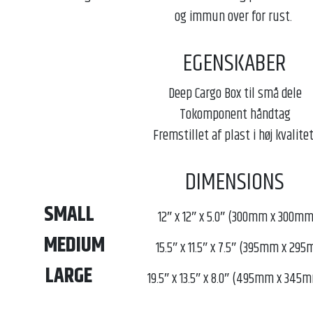
og immun over for rust.
EGENSKABER
Deep Cargo Box til små dele
Tokomponent håndtag
Fremstillet af plast i høj kvalite
DIMENSIONS
SMALL
12″ x 12″ x 5.0″ (300mm x 300m
MEDIUM
15.5″ x 11.5″ x 7.5″ (395mm x 2
LARGE
19.5″ x 13.5″ x 8.0″ (495mm x 34