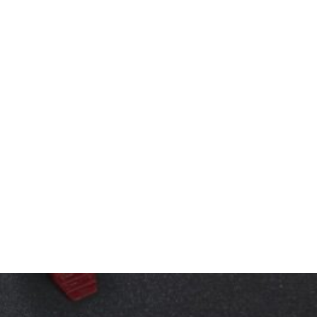
Maestro
Szczecińska 17
Wrocław 54-517
Poland
243.3 km
Directions
Marius Pintilei
Str. Tristan Tzara 16ap 7
Timis Dumbeavita 300636 Timis Dumbeavita
Romania
484.5 km
Directions