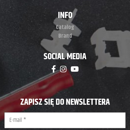
PRO TILER TOOLS
INFO
23 Mallard Clouse
Earls Barton
Catalog
Northampton NN6 OJF
Brand
United Kingdom
SOCIAL MEDIA
1458.5 km
Directions
ZAPISZ SIĘ DO NEWSLETTERA